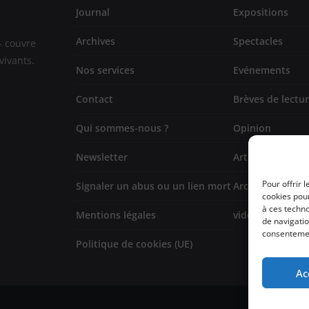
Journal
Expositions
Archives
Spectacles
- couvre
vivants.
Nos services
Evénements
Contact
Brèves de lectu
Qui sommes-nous ?
Opinion
Newsletter
Artistes
Pour offrir 
Signaler un abus ou un lien mort
Architecture/de
cookies pour
à ces techn
Mentions légales
vidéo
de navigatio
consentement
Politique de cookies (UE)
Ac