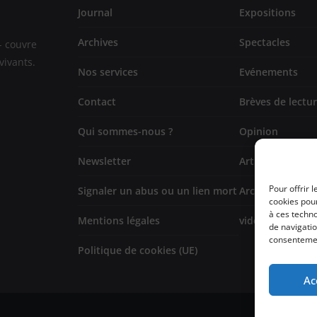
Journal
Expositions
Archives
Spectacles
- couvre
vivants.
Nos services
Evénements
Contact
Brèves de lectu
Qui sommes-nous ?
Opinion
Newsletter
Artistes
Pour offrir 
Signaler un abus ou un lien mort
Architecture/de
cookies pour
à ces techn
Mentions légales
vidéo
de navigatio
consentement
Politique de cookies (UE)
Ac