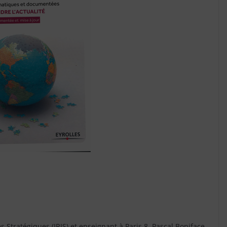
es Stratégiques (IRIS) et enseignant à Paris 8, Pascal Boniface