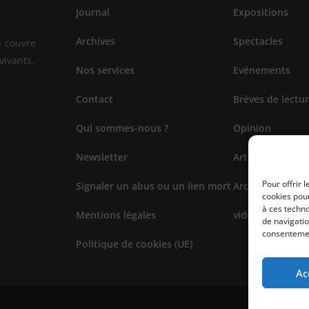
Journal
Expositions
Archives
Spectacles
- couvre
vivants.
Nos services
Evénements
Contact
Brèves de lectu
Qui sommes-nous ?
Opinion
Newsletter
Artistes
Pour offrir 
Signaler un abus ou un lien mort
Architecture/de
cookies pour
à ces techn
Mentions légales
vidéo
de navigatio
consentement
Politique de cookies (UE)
Ac