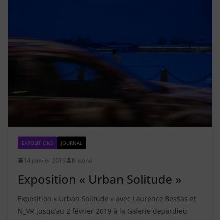
EXPOSITIONS
JOURNAL
14 janvier 2019
Kristina
Exposition « Urban Solitude »
Exposition « Urban Solitude » avec Laurence Bessas et
N_VR jusqu’au 2 février 2019 à la Galerie depardieu,