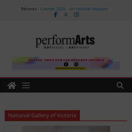
Passer
Récents :
Cannes 2025 : un Festival toujours
au
mordant à 78 ans.
contenu
Le Festival de Cannes (13-24 mai
2025) : Un Palmarès équilibré
Les 30 ans de l’Amourier, une fête !
À propos d’une exposition de Max
Charvolen, Galerie Ceysson &
Bénétière, Saint Étienne
« La Belle Hélène » de Offenbach
en première à Toulon « Le Liberté »
National Gallery of Victoria