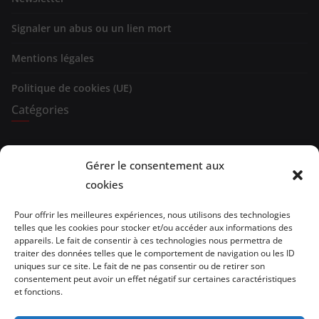
Signaler un abus ou un lien mort
Mentions légales
Politique de cookies (UE)
Catégories
Expositions
Gérer le consentement aux
Spectacles
cookies
Evénements
Pour offrir les meilleures expériences, nous utilisons des technologies
telles que les cookies pour stocker et/ou accéder aux informations des
Brèves de lecture
appareils. Le fait de consentir à ces technologies nous permettra de
traiter des données telles que le comportement de navigation ou les ID
uniques sur ce site. Le fait de ne pas consentir ou de retirer son
Opinion
consentement peut avoir un effet négatif sur certaines caractéristiques
et fonctions.
Artistes