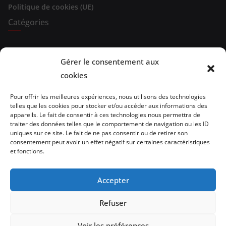
Politique de cookies (UE)
Catégories
Expositions
Gérer le consentement aux
Spectacles
cookies
Evénements
Pour offrir les meilleures expériences, nous utilisons des technologies
telles que les cookies pour stocker et/ou accéder aux informations des
Brèves de lecture
appareils. Le fait de consentir à ces technologies nous permettra de
traiter des données telles que le comportement de navigation ou les ID
uniques sur ce site. Le fait de ne pas consentir ou de retirer son
Opinion
consentement peut avoir un effet négatif sur certaines caractéristiques
et fonctions.
Artistes
Architecture/design
Accepter
vidéo
Refuser
Voir les préférences