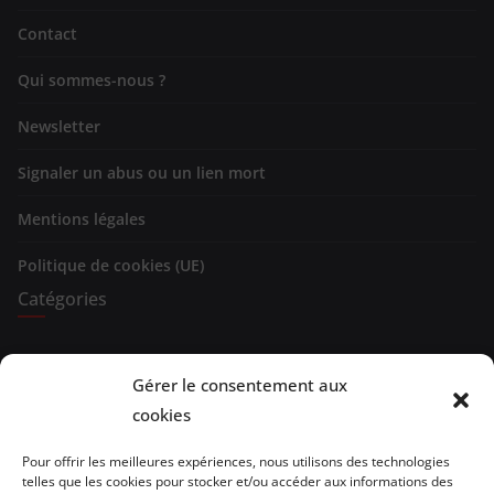
Contact
Qui sommes-nous ?
Newsletter
Signaler un abus ou un lien mort
Mentions légales
Politique de cookies (UE)
Catégories
Expositions
Gérer le consentement aux
Spectacles
cookies
Evénements
Pour offrir les meilleures expériences, nous utilisons des technologies
telles que les cookies pour stocker et/ou accéder aux informations des