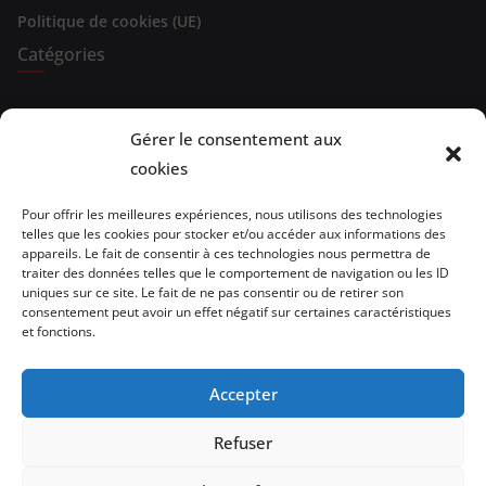
Politique de cookies (UE)
Catégories
Expositions
Gérer le consentement aux
Spectacles
cookies
Evénements
Pour offrir les meilleures expériences, nous utilisons des technologies
telles que les cookies pour stocker et/ou accéder aux informations des
Brèves de lecture
appareils. Le fait de consentir à ces technologies nous permettra de
traiter des données telles que le comportement de navigation ou les ID
uniques sur ce site. Le fait de ne pas consentir ou de retirer son
Opinion
consentement peut avoir un effet négatif sur certaines caractéristiques
et fonctions.
Artistes
Architecture/design
Accepter
vidéo
Refuser