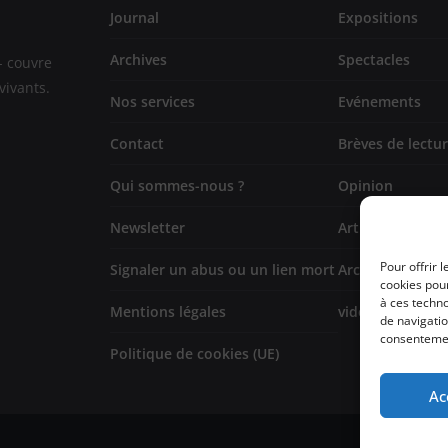
Journal
Expositions
Archives
Spectacles
- couvre
vivants.
Nos services
Evénements
Contact
Brèves de lectu
Qui sommes-nous ?
Opinion
Newsletter
Artistes
Pour offrir 
Signaler un abus ou un lien mort
Architecture/de
cookies pour
à ces techn
Mentions légales
vidéo
de navigatio
consentement
Politique de cookies (UE)
Ac