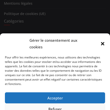
Mentions légales
Politique de cookies (UE)
Catégories
Expositions
Gérer le consentement aux
Spectacles
cookies
Evénements
Pour offrir les meilleures expériences, nous utilisons des technologies
telles que les cookies pour stocker et/ou accéder aux informations des
Brèves de lecture
appareils. Le fait de consentir à ces technologies nous permettra de
traiter des données telles que le comportement de navigation ou les ID
uniques sur ce site. Le fait de ne pas consentir ou de retirer son
Opinion
consentement peut avoir un effet négatif sur certaines caractéristiques
et fonctions.
Artistes
Architecture/design
Accepter
vidéo
Refuser