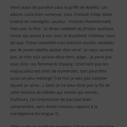
Vient aussi de paraître sous la griffe de AAARG ! un
album, cuilà bien cartonné, sous l’intitulé
Creep
, texte
traduit du norvégien, (auteur : Kristian Hammerstad)
mais pas le titre : je dirais
rampant
ou
frisson
, quelque
chose qui aurait à voir avec le
brouillard
. L’éditeur nous
dit que
”Creep rassemble trois histoires courtes racontées
par de jeunes adultes autour d’un verre”.
Je vous raconte
pas, je n’en suis qu’aux deux tiers, page… Je peux pas
vous dire, ces flemmards d’aaarg ! (méritent pas les
majuscules) ont omis de numéroter, (ont peut-être
aussi un peu mélangé ?) et moi je vais pas compter
(quant on aime…). Donc je ne vous dirai pas la fin de
cette histoire de bêbête qui monte qui monte…
D’ailleurs, j’ai l’impression de pas tout bien
comprendre, sans doute mauvais rapport à la
norvégienne (la langue ?).
Allez, suite au prochain numéro, il faut que j’aille faire