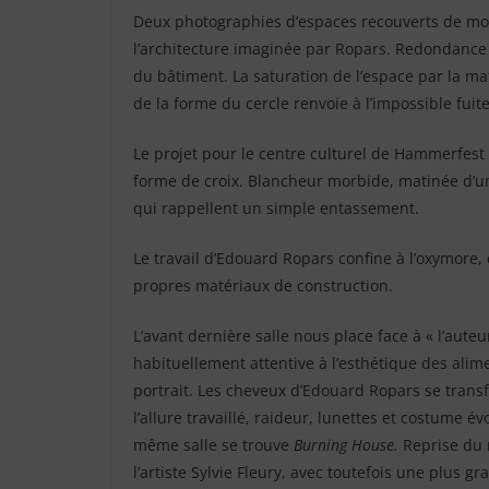
Deux photographies d’espaces recouverts de moqu
l’architecture imaginée par Ropars. Redondance
du bâtiment. La saturation de l’espace par la m
de la forme du cercle renvoie à l’impossible fuite
Le projet pour le centre culturel de Hammerfes
forme de croix. Blancheur morbide, matinée d’un
qui rappellent un simple entassement.
Le travail d’Edouard Ropars confine à l’oxymore
propres matériaux de construction.
L’avant dernière salle nous place face à « l’aut
habituellement attentive à l’esthétique des alime
portrait. Les cheveux d’Edouard Ropars se tran
l’allure travaillé, raideur, lunettes et costume é
même salle se trouve
Burning House.
Reprise du m
l’artiste Sylvie Fleury, avec toutefois une plus gr