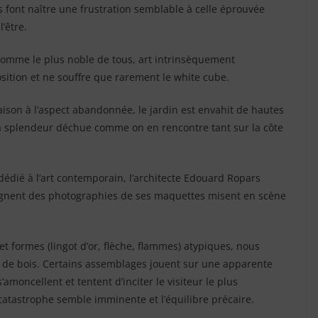
 font naître une frustration semblable à celle éprouvée
’être.
comme le plus noble de tous, art intrinsèquement
sition et ne souffre que rarement le white cube.
ison à l’aspect abandonnée, le jardin est envahit de hautes
 la splendeur déchue comme on en rencontre tant sur la côte
 dédié à l’art contemporain, l’architecte Edouard Ropars
oignent des photographies de ses maquettes misent en scène
et formes (lingot d’or, flèche, flammes) atypiques, nous
 de bois. Certains assemblages jouent sur une apparente
s’amoncellent et tentent d’inciter le visiteur le plus
a catastrophe semble imminente et l’équilibre précaire.