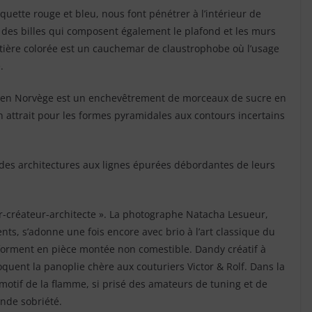
ette rouge et bleu, nous font pénétrer à l’intérieur de
 des billes qui composent également le plafond et les murs
atière colorée est un cauchemar de claustrophobe où l’usage
.
t en Norvège est un enchevêtrement de morceaux de sucre en
 attrait pour les formes pyramidales aux contours incertains
, des architectures aux lignes épurées débordantes de leurs
eur-créateur-architecte ». La photographe Natacha Lesueur,
nts, s’adonne une fois encore avec brio à l’art classique du
sforment en pièce montée non comestible. Dandy créatif à
voquent la panoplie chère aux couturiers Victor & Rolf. Dans la
otif de la flamme, si prisé des amateurs de tuning et de
ande sobriété.