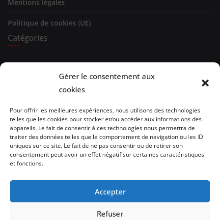
Mentions légales
Politique de cookies (UE)
Catégories
Expositions
Gérer le consentement aux
Spectacles
cookies
Evénements
Pour offrir les meilleures expériences, nous utilisons des technologies
telles que les cookies pour stocker et/ou accéder aux informations des
Brèves de lecture
appareils. Le fait de consentir à ces technologies nous permettra de
traiter des données telles que le comportement de navigation ou les ID
uniques sur ce site. Le fait de ne pas consentir ou de retirer son
Opinion
consentement peut avoir un effet négatif sur certaines caractéristiques
et fonctions.
Artistes
Architecture/design
Accepter
vidéo
Refuser