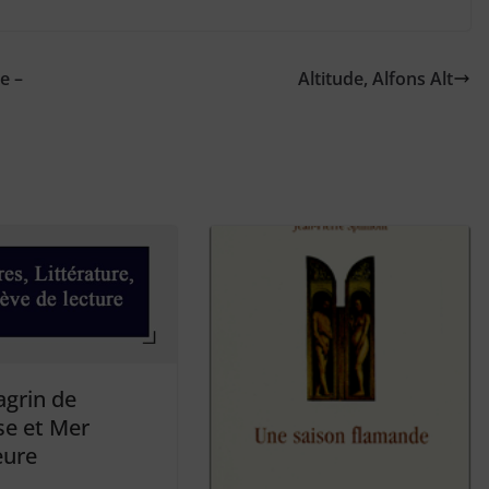
e –
Altitude, Alfons Alt
agrin de
se et Mer
eure